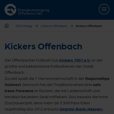
Zur Hauptnavigation springen
Zum Hauptinhalt springen
Zur Footernavigation springen
EVO Umzug
Leben in Offenbach
Kickers Offenbach
EVO Umzug
Kickers Offenbach
Der Offenbacher Fußball Club
Kickers 1901 e.V.
ist der
größte und bekannteste Fußballverein der Stadt
Offenbach.
Zurzeit spielt die 1. Herrenmannschaft in der
Regionalliga
Südwest
. Dennoch hat der Traditionsverein eine
sehr
treue Fanszene
im Rücken, die mit Leidenschaft und
Herzblut bei jedem Spiel mitfiebert. Das beweist die hohe
Zuschauerzahl, denn mehr als 5.500 Fans füllen
regelmäßig das 2012 erbaute
Sparda-Bank-Hessen-