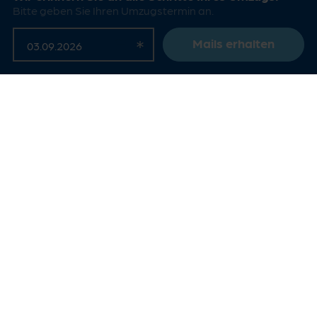
Bitte geben Sie Ihren Umzugstermin an.
Mails erhalten
Gerhard S.
„Seit vielen Jahren bei der EVO. Immer sehr zufrieden
gewesen. Auch bei Umzügen hat alles reibungslos
funktioniert. Der Kundenservice war stets hilfsbereit und
schnell zu erreichen."