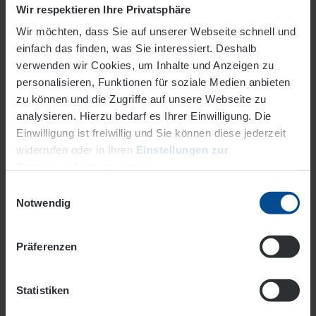
Zu den Trainingszeiten
Wir respektieren Ihre Privatsphäre
Wir möchten, dass Sie auf unserer Webseite schnell und
einfach das finden, was Sie interessiert. Deshalb
verwenden wir Cookies, um Inhalte und Anzeigen zu
personalisieren, Funktionen für soziale Medien anbieten
Ein bisschen Geschichte:
Historie des OFC
zu können und die Zugriffe auf unsere Webseite zu
analysieren. Hierzu bedarf es Ihrer Einwilligung. Die
Einwilligung ist freiwillig und Sie können diese jederzeit
widerrufen oder in Ihren
Einstellungen zur
Datenverarbeitung
ändern.
Einwilligungsauswahl
Datenschutz
Impressum
Notwendig
Präferenzen
Als größte Fußballverein in der Stadt Offenbach kann der
OFC auf eine
mehr als 100-jährige Historie
zurückblicken. Als fußballinteressierte Neubürger in
Statistiken
Offenbach können Sie sich hier einen
Überblick zum