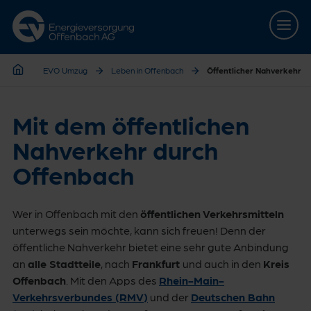
Zur Hauptnavigation springen
Zum Hauptinhalt springen
Zur Footernavigation springen
EVO Umzug
Leben in Offenbach
Öffentlicher Nahverkehr
EVO Umzug
Mit dem öffentlichen
Nahverkehr durch
Offenbach
Wer in Offenbach mit den
öffentlichen Verkehrsmitteln
unterwegs sein möchte, kann sich freuen! Denn der
öffentliche Nahverkehr bietet eine sehr gute Anbindung
an
alle Stadtteile
, nach
Frankfurt
und auch in den
Kreis
Offenbach
. Mit den Apps des
Rhein-Main-
Verkehrsverbundes (RMV)
und der
Deutschen Bahn