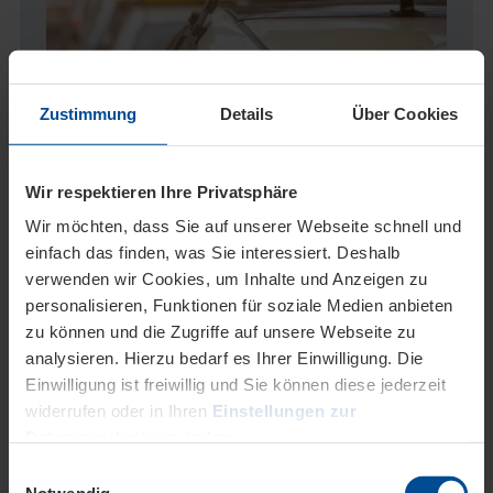
Zustimmung
Details
Über Cookies
Wir respektieren Ihre Privatsphäre
Leben in Offenbach
Wir möchten, dass Sie auf unserer Webseite schnell und
einfach das finden, was Sie interessiert. Deshalb
verwenden wir Cookies, um Inhalte und Anzeigen zu
personalisieren, Funktionen für soziale Medien anbieten
Fr. 07.08.2026
zu können und die Zugriffe auf unsere Webseite zu
Textwanderung und Geschichte(n)
analysieren. Hierzu bedarf es Ihrer Einwilligung. Die
rund ums Mathildenviertel
Einwilligung ist freiwillig und Sie können diese jederzeit
widerrufen oder in Ihren
Einstellungen zur
mehr erfahren
Datenverarbeitung
ändern.
Einwilligungsauswahl
Datenschutz
Impressum
Notwendig